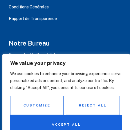
Conditions Générales
Rapport de Transparence​
Notre Bureau
Groupe Audit – Serval & Associes,
Immeuble AVISO bât B / 15 rue Jean Jaurès, CS 20084,
We value your privacy
PUTEAUX Cedex, France
We use cookies to enhance your browsing experience, serve
Contactez-Nous
personalized ads or content, and analyze our traffic. By
contact@serval-associes.eu
clicking "Accept All", you consent to our use of cookies.
+33 1 84 20 40 00
CUSTOMIZE
REJECT ALL
ACCEPT ALL
© 2023 Groupe Audit SA. Tous droits réservés.